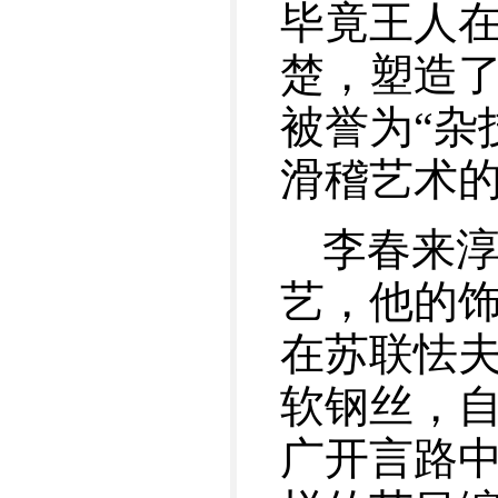
毕竟王人
楚，塑造
被誉为“杂
滑稽艺术
李春来淳
艺，他的
在苏联怯
软钢丝，
广开言路