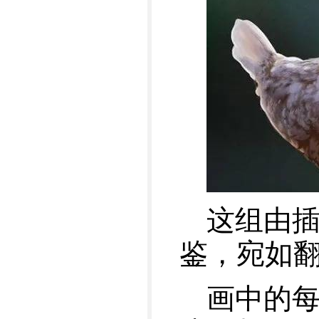
这组由插
鉴，宛如
画中的