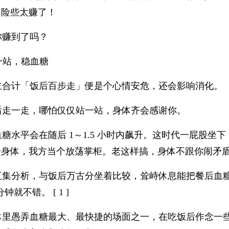
，险些太赚了！
你赚到了吗？
站一站，稳血糖
主合计「饭后百步走」便是个心情安危，还会影响消化。
后走一走，哪怕仅仅站一站，身体齐会感谢你。
糖水平会在随后 1～1.5 小时内飙升。这时代一屁股
给身体，我方当个放荡掌柜。老这样搞，身体不跟你闹矛
集分析，与饭后万古分坐着比较，耸峙休息能把餐后血糖缩
 分钟就不错。 [ 1 ]
体里愚弄血糖最大、最快捷的场面之一，在吃饭后作念一