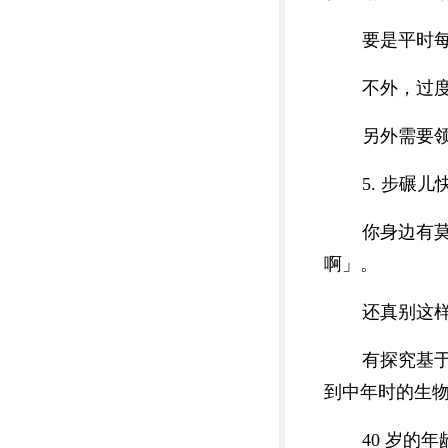
要是平时每
不外，过度
另外需要
5. 步碾
你身边有
啊」。
还真别这
有探究基于
到中年时的生物
40 岁的