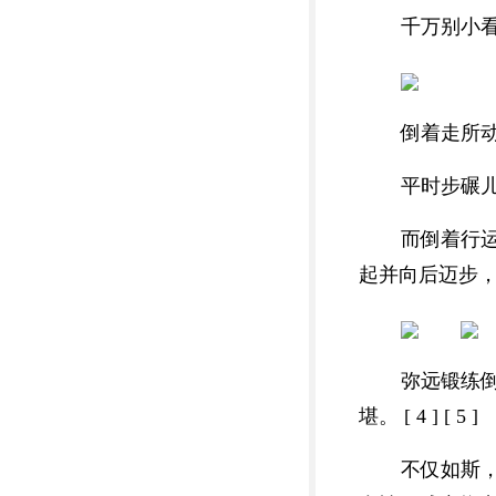
千万别小
倒着走所
平时步碾
而倒着行
起并向后迈步
弥远锻练
堪。 [ 4 ] [ 5 ]
不仅如斯