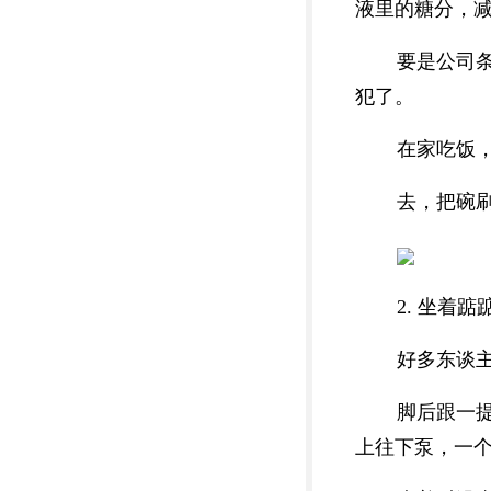
液里的糖分，
要是公司
犯了。
在家吃饭
去，把碗
2. 坐着
好多东谈
脚后跟一
上往下泵，一