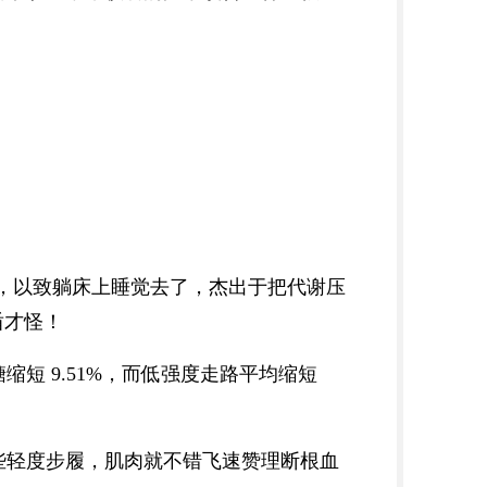
坐下，以致躺床上睡觉去了，杰出于把代谢压
盾才怪！
短 9.51%，而低强度走路平均缩短
些轻度步履，肌肉就不错飞速赞理断根血