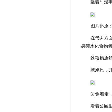
坐着时没
图片起原：The 
在代谢方
身碳水化合物氧
这项畅通
就咫尺，
3. 倒着
看着公园