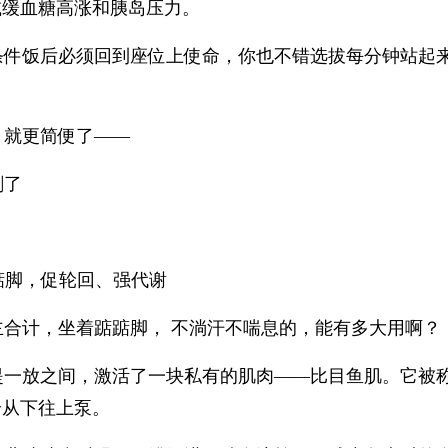
减缓血糖高涨和胰岛压力。
条件饭后必须回到座位上使命，你也不错选拔每分钟站起
，就更简便了——
刷了
踮踮脚，促轮回、强代谢
主合计，坐着踮踮脚， 不淌汗不喘息的，能有多大用啊？
提一放之间，激活了一块私有的肌肉——比目鱼肌。它被
个从下往上泵。