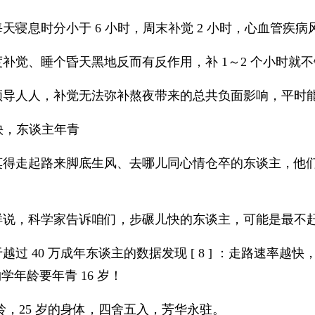
天寝息时分小于 6 小时，周末补觉 2 小时，心血管疾病风
补觉、睡个昏天黑地反而有反作用，补 1～2 个小时就
领导人人，补觉无法弥补熬夜带来的总共负面影响，平时
儿快，东谈主年青
莫得走起路来脚底生风、去哪儿同心情仓卒的东谈主，他
样说，科学家告诉咱们，步碾儿快的东谈主，可能是最不
越过 40 万成年东谈主的数据发现 [ 8 ] ：走路速率
学年龄要年青 16 岁！
年龄，25 岁的身体，四舍五入，芳华永驻。