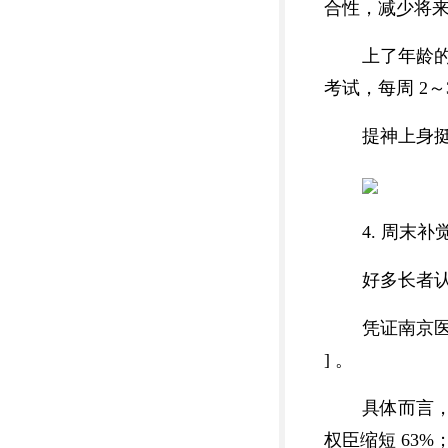
合性，减少将来跌
上了年龄
考试，每周 2～
提神上身
4. 周末
好多长者
凭证南京医
] 。
具体而言，
权臣缩短 63%