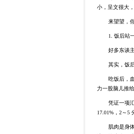
小，呈文很大
来望望，
1. 饭后
好多东谈
其实，饭
吃饭后，血
力一股脑儿推
凭证一项汇
17.01%，2～5
肌肉是身