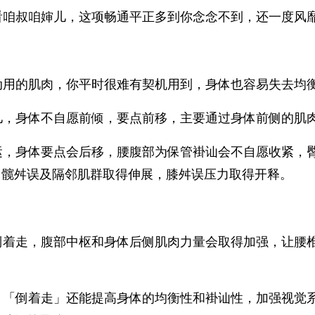
看咱叔咱婶儿，这项畅通平正多到你念念不到，还一度风
动用的肌肉，你平时很难有契机用到，身体也容易失去均
儿，身体不自愿前倾，要点前移，主要通过身体前侧的肌
运，身体要点会后移，腰腹部为保管褂讪会不自愿收紧，
，髋舛误及隔邻肌群取得伸展，膝舛误压力取得开释。
倒着走，腹部中枢和身体后侧肌肉力量会取得加强，让腰
，「倒着走」还能提高身体的均衡性和褂讪性，加强视觉