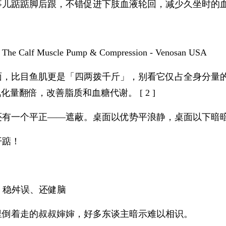
事儿踮踮脚后跟，不错促进下肢血液轮回，减少久坐时的
Calf Muscle Pump & Compression - Venosan USA
面，比目鱼肌更是「四两拨千斤」，别看它仅占全身分量的
化量翻倍，改善脂质和血糖代谢。 [ 2 ]
还有一个平正——遮蔽。桌面以优势平浪静，桌面以下暗
开踮！
走，稳舛误、还健脑
里倒着走的叔叔婶婶，好多东谈主暗示难以相识。