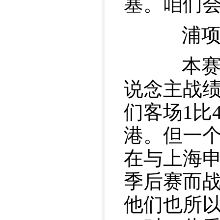
塞。咱们会
浦项铁
本赛季
说念主战绩
们客场1比
港。但一
在与上海
季后赛而战
他们也所