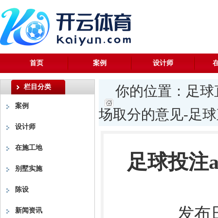
首页
案例
设计师
栏目分类
你的位置：
足球
案例
场取分的意见-足球
设计师
在施工地
足球投注
别墅实施
陈设
发布日
新闻资讯