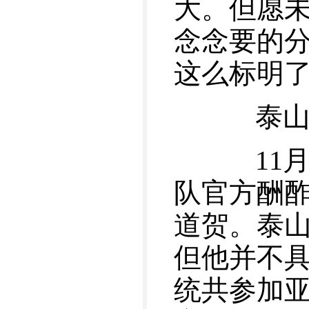
大。但愿
念念要的分
这么标明
泰山队
11月
队官方酬
道贺。泰
但他并不
统共参加亚