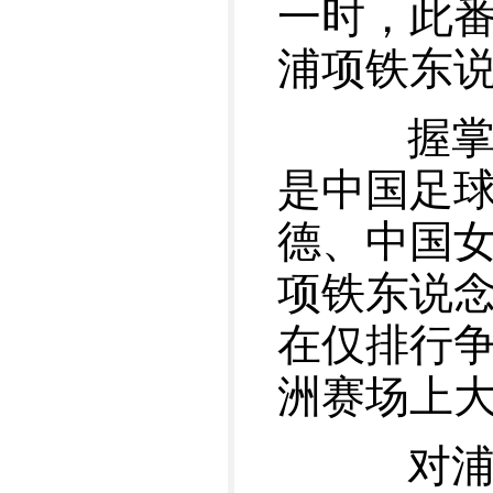
一时，此
浦项铁东
握掌浦
是中国足
德、中国女
项铁东说
在仅排行争
洲赛场上
对浦项