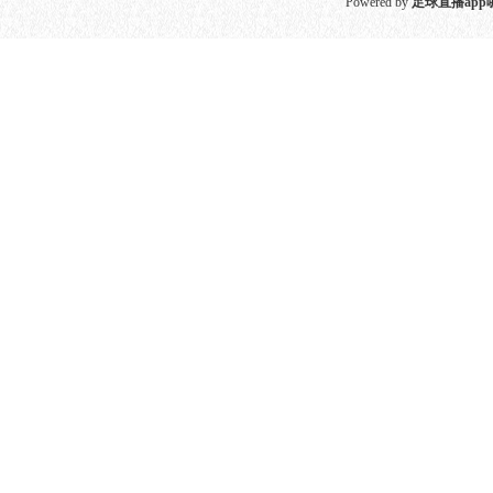
Powered by
足球直播app