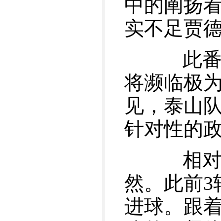
中的阐扬
实不足贾
此番客
将濒临极
见，泰山
针对性的
相对来
然。此前3
进球。跟