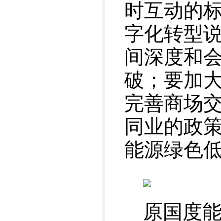
时互动的
字化转型
间深度和
破；要加
完善商场
同业的政
能源绿色
原国度能