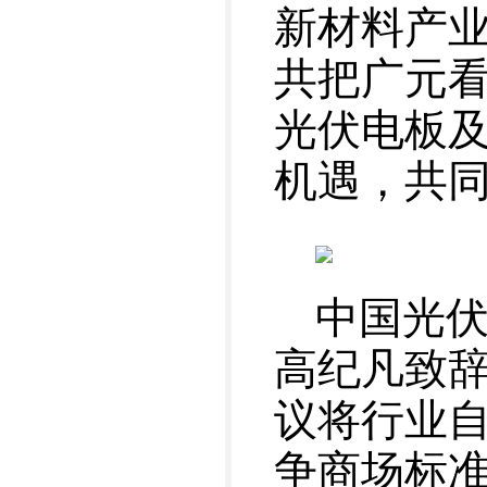
新材料产业
共把广元
光伏电板
机遇，共
中国光
高纪凡致
议将行业
争商场标