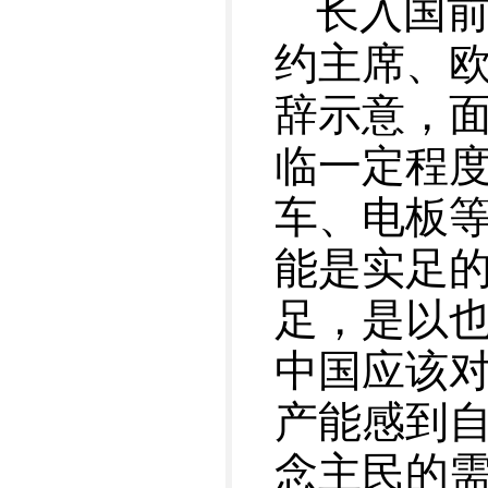
长入国前
约主席、欧
辞示意，
临一定程
车、电板
能是实足
足，是以
中国应该
产能感到
念主民的