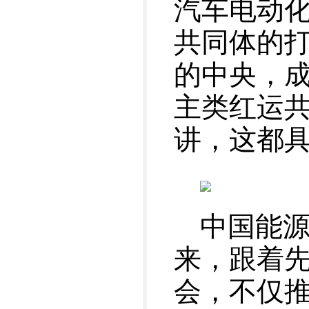
汽车电动
共同体的
的中央，
主类红运
讲，这都
中国能
来，跟着
会，不仅