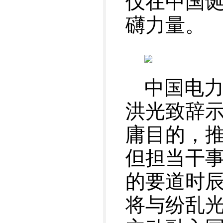
仅在中国
礴力量。
中国电
洪光致辞
庸目的，
但担当干
的要道时
将与纷乱