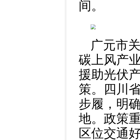
间。
广元市
碳上风产
援助光伏
策。四川
步履，明
地。政策
区位交通