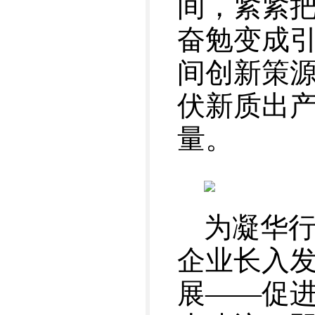
间，紧紧
奋勉变成
间创新策
伏新质出
量。
为凝华
企业长入
展——促