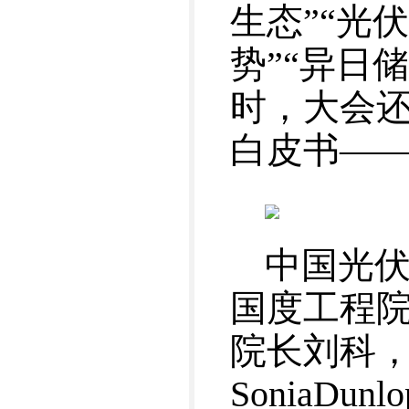
生态”“光伏
势”“异日
时，大会
白皮书—
中国光
国度工程
院长刘科
SoniaD