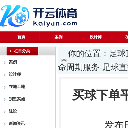
首页
案例
设计师
栏目分类
你的位置：
足球
案例
命周期服务-足球直
设计师
在施工地
买球下单
别墅实施
陈设
发布日
新闻资讯