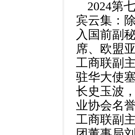
2024
宾云集：
入国前副秘
席、欧盟亚
工商联副
驻华大使塞
长史玉波
业协会名
工商联副
团董事局