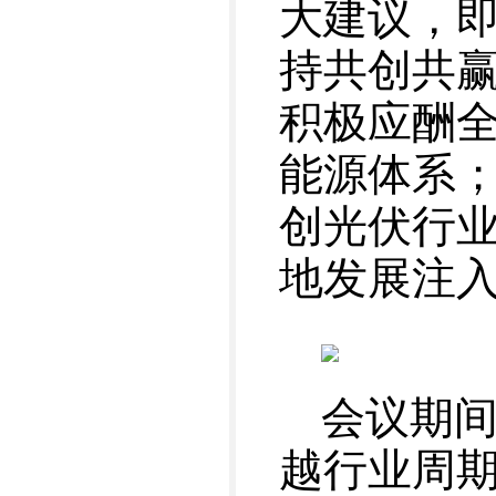
大建议，即
持共创共
积极应酬
能源体系
创光伏行
地发展注
会议期间
越行业周期