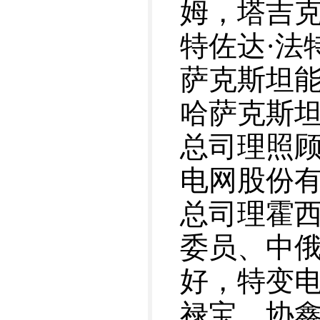
姆，塔吉
特佐达·法
萨克斯坦能
哈萨克斯
总司理照顾
电网股份有
总司理霍西
委员、中俄
好，特变
禄宝，协