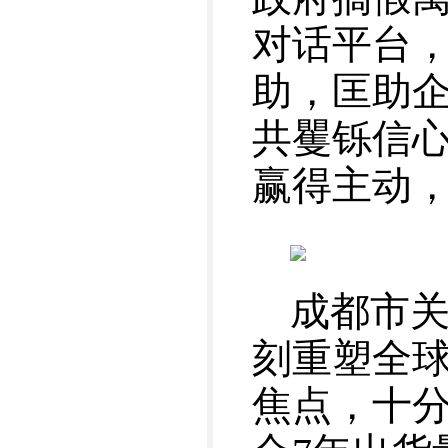
对话平台
助，匡助
共矍铄信
赢得主动
成都市
刻重塑全
焦点，十