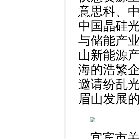
意思科、中
中国晶硅光
与储能产
山新能源
海的浩繁
邀请纷乱
眉山发展
宜宾市