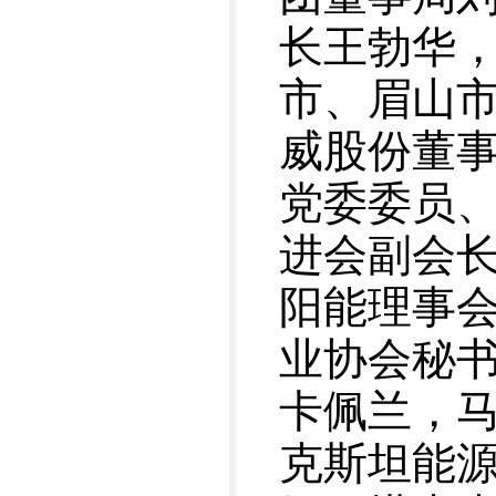
长王勃华
市、眉山
威股份董事
党委委员
进会副会
阳能理事会
业协会秘书
卡佩兰，
克斯坦能源